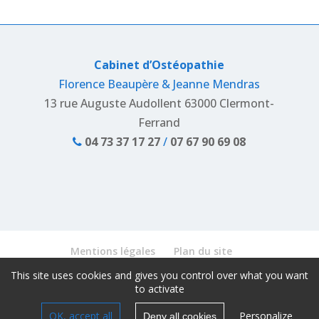
Cabinet d’Ostéopathie
Florence Beaupère & Jeanne Mendras
13 rue Auguste Audollent 63000 Clermont-
Ferrand
04 73 37 17 27
/
07 67 90 69 08
Mentions légales
Plan du site
Différentes pathologies sportives
This site uses cookies and gives you control over what you want
to activate
Ostéopathie chez l’enfant
Gestion des cookies
Politique de confidentialité
OK, accept all
Personalize
Deny all cookies